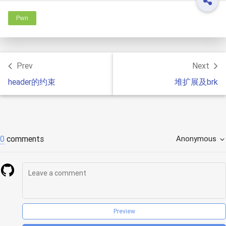
Pwn
Prev
Next
header的约束
堆扩展及brk
0
comments
Anonymous
Preview