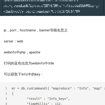
ip，port，hostname，banner等顾名思义
server：web
webinfo中php，apache
打码的蓝色信息为webinfo中title
可以获取下Info中的key：
mr = db.runCommand({ "mapreduce" : "Info", "map" 
1
{
2
	"result" : "Info_keys",
3
	"timeMillis" : 112,
4