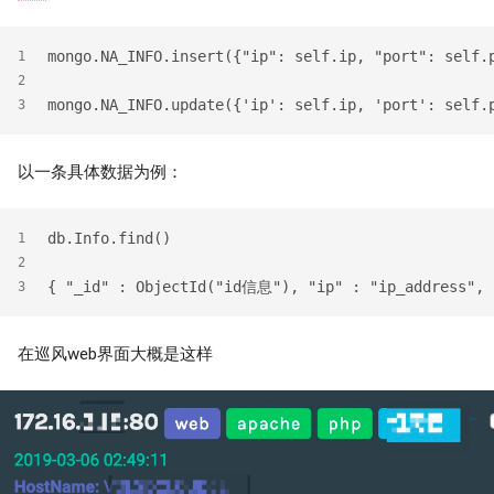
mongo.NA_INFO.insert({"ip": self.ip, "port": self.
1
2
mongo.NA_INFO.update({'ip': self.ip, 'port': self.
3
以一条具体数据为例：
db.Info.find()
1
2
{ "_id" : ObjectId("id信息"), "ip" : "ip_address", "
3
在巡风web界面大概是这样