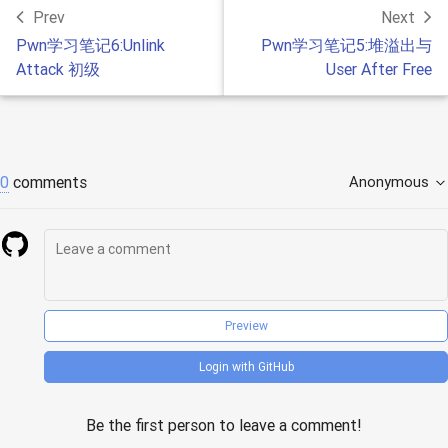
Prev
Next
Pwn学习笔记6:Unlink
Pwn学习笔记5:堆溢出与
Attack 初级
User After Free
0
comments
Anonymous
Preview
Login with GitHub
Be the first person to leave a comment!