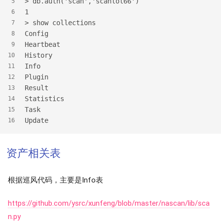
> db.auth('scan','scanlol66')
5
1
6
> show collections
7
Config
8
Heartbeat
9
History
10
Info
11
Plugin
12
Result
13
Statistics
14
Task
15
Update
16
资产相关表
根据巡风代码，主要是Info表
https://github.com/ysrc/xunfeng/blob/master/nascan/lib/sca
n.py