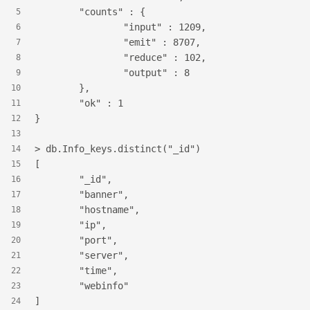
	"counts" : {
5
		"input" : 1209,
6
		"emit" : 8707,
7
		"reduce" : 102,
8
		"output" : 8
9
	},
10
	"ok" : 1
11
}
12
13
> db.Info_keys.distinct("_id")
14
[
15
	"_id",
16
	"banner",
17
	"hostname",
18
	"ip",
19
	"port",
20
	"server",
21
	"time",
22
	"webinfo"
23
]
24