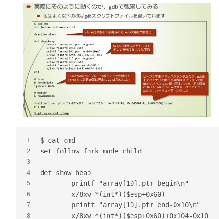
$ cat cmd
1
set follow-fork-mode child
2
3
def show_heap
4
	printf "array[10].ptr begin\n"
5
	x/8xw *(int*)($esp+0x60)
6
	printf "array[10].ptr end-0x10\n" 
7
	x/8xw *(int*)($esp+0x60)+0x104-0x10 
8