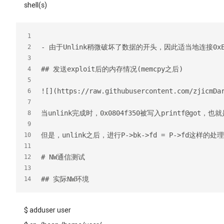
shell(s)
1
- 由于Unlink稍微破坏了数据的开头，因此适当地连接0x
2
3
## 发送exploit后的内存情况(memcpy之后)
4
5
![](https://raw.githubusercontent.com/zjicmDa
6
7
当unlink完成时，0x0804f350被写入printf@got，
8
9
但是，unlink之后，进行P->bk->fd = P->fd这样
10
11
# NW通信测试
12
13
## 实际NW环境
14
$ adduser user