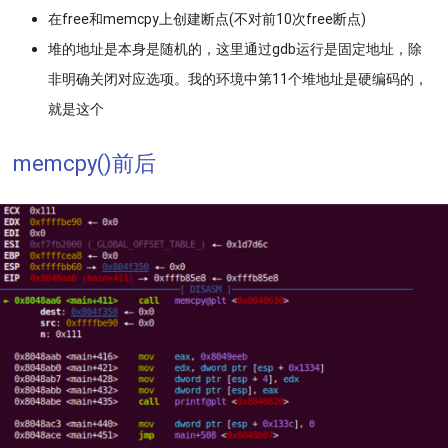
在free和memcpy上创建断点(不对前10次free断点)
堆的地址是本身是随机的，这里通过gdb运行是固定地址，除
非明确关闭对应选项。我的环境中第11个堆地址是硬编码的，
就是这个
memcpy()前后