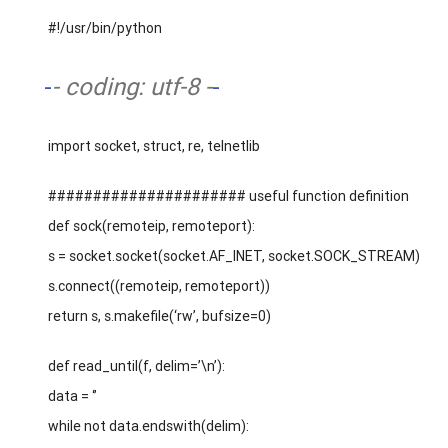
#!/usr/bin/python
-
- coding: utf-8 -
-
import socket, struct, re, telnetlib
###################### useful function definition
def sock(remoteip, remoteport):
s = socket.socket(socket.AF_INET, socket.SOCK_STREAM)
s.connect((remoteip, remoteport))
return s, s.makefile(‘rw’, bufsize=0)
def read_until(f, delim=’\n’):
data = ‘’
while not data.endswith(delim):