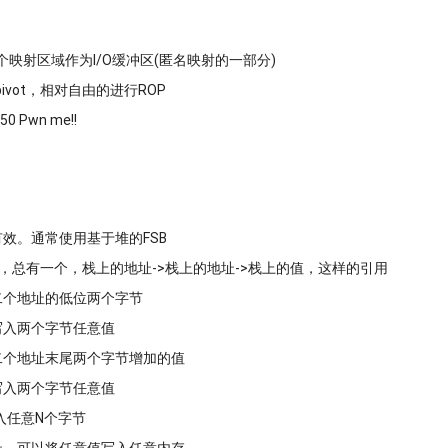
有一个映射区域作为I/O缓冲区(匿名映射的一部分)
pivot，相对自由的进行ROP
50 Pwn me!!
有效。通常使用基于堆的FSB
ain附近，总有一个，栈上的地址->栈上的地址->栈上的值，这样的引用
二个地址的低位两个字节
写入两个字节任意值
二个地址末尾两个字节增加的值
写入两个字节任意值
入任意N个字节