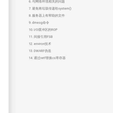
6.
与网络环境相关的问题
7.
避免将垃圾传递给system()
8.
服务器上有帮助的文件
9.
dmesg命令
10.
I/O缓冲区的ROP
11.
间接引用FSB
12.
environ技术
13.
DWARF伪造
14.
通过retf替换cs寄存器