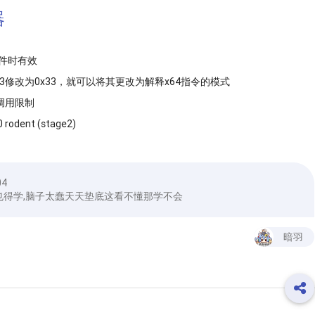
器
文件时有效
x23修改为0x33，就可以将其更改为解释x64指令的模式
调用限制
 rodent (stage2)
04
也得学,脑子太蠢天天垫底这看不懂那学不会
暗羽