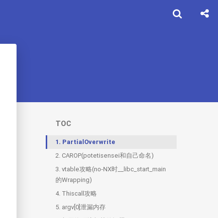
TOC
1.
PartialOverwrite
2.
CAROP(potetisensei和自己命名)
3.
vtable攻略(no-NX时__libc_start_main
的Wrapping)
4.
Thiscall攻略
5.
argv[0]泄漏内存