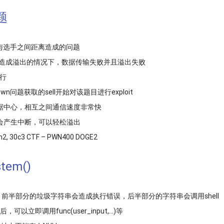
题
与选手之间距离造成的问题
据造成溢出的情况下，数据传输失败并且溢出失败
运行
问题获取的sell开始对该题目进行exploit
据中心，相互之间通信速度非常快
会产生中断，可以轻松溢出
on2, 30c3 CTF – PWN400 DOGE2
em()
sh”)，前半部分的垃圾字符串会造成执行错误，后半部分的字符串会调用shell
t后，可以立即调用func(user_input,…)等