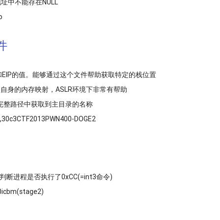
址中不能存在NULL
o
件
，有ESP和EIP的值。能够通过这个文件帮助获取特定的栈位置
，有进程自身的内存映射，ASLR环境下非常有帮助
完整路径中获取到主目录的名称
io,30c3CTF2013PWN400-DOGE2
断进程是否执行了0xCC(=int3命令)
icbm(stage2)