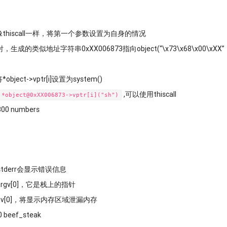
像thiscall一样，将第一个参数设置为自身的情况
类似地址字符串0xXX006873指向object(“\x73\x68\x00\xXX”
ect->vptr[i]设置为system()
,可以使用thiscall
*object@0xXX006873->vptr[i]("sh")
n300 numbers
tderr会显示错误信息
gv[0]，它是栈上的指针
rgv[0]，将显示内存区域泄漏内存
0 beef_steak