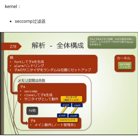
kernel：
seccomp过滤器