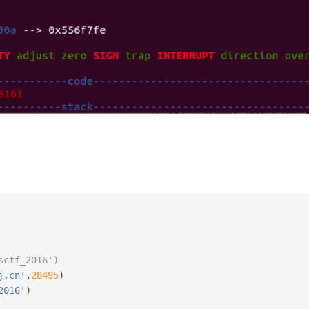
sctf_2016')
j.cn'
,
28495
)
2016'
)