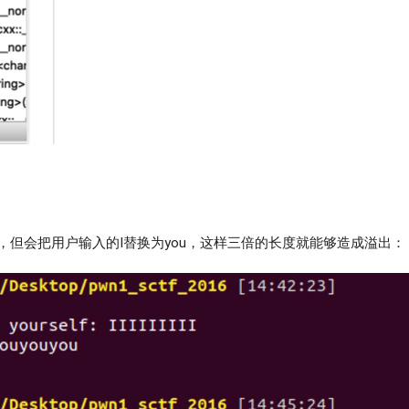
制，但会把用户输入的I替换为you，这样三倍的长度就能够造成溢出：