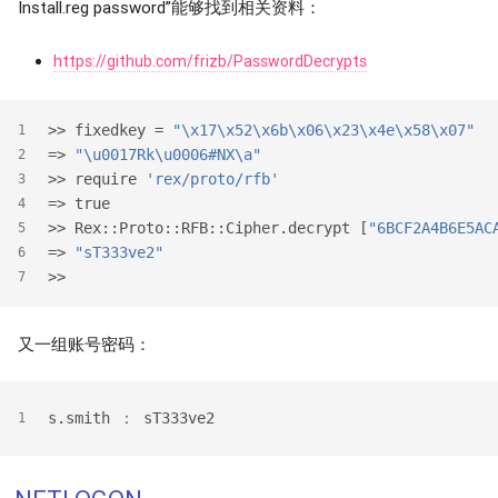
Install.reg password”能够找到相关资料：
https://github.com/frizb/PasswordDecrypts
>>
 fixedkey = 
"\x17\x52\x6b\x06\x23\x4e\x58\x07"
1
=> 
"\u0017Rk\u0006#NX\a"
2
>>
 require 
'rex/proto/rfb'
3
=> true
4
>>
 Rex::Proto::RFB::Cipher.decrypt [
"6BCF2A4B6E5AC
5
=> 
"sT333ve2"
6
>>
7
又一组账号密码：
s.smith ： sT333ve2
1