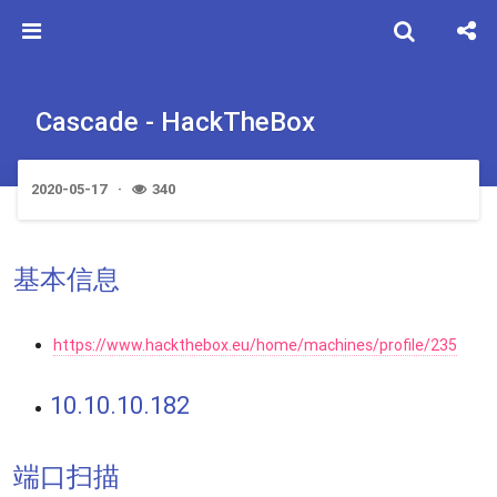
Cascade - HackTheBox
2020-05-17
340
基本信息
https://www.hackthebox.eu/home/machines/profile/235
10.10.10.182
端口扫描