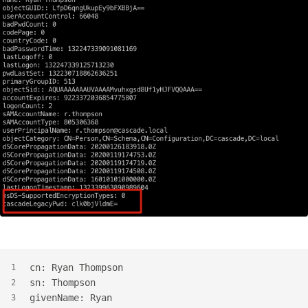
cn: Ryan Thompson
1
sn: Thompson
2
givenName: Ryan
3