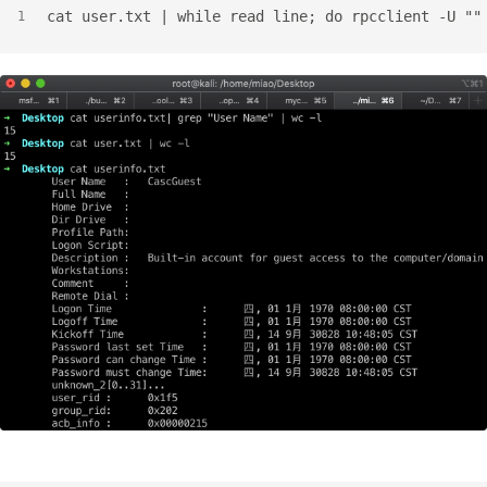
cat user.txt | while read line; do rpcclient -U ""
1