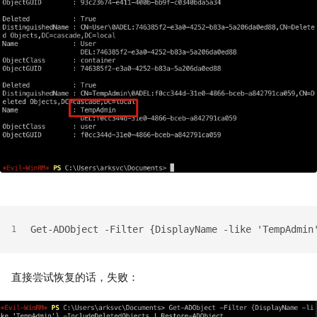
Get-ADObject -Filter {DisplayName -like 'TempAdmin
1
直接尝试恢复的话，失败：