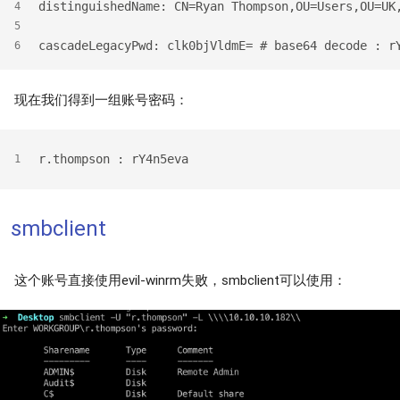
distinguishedName: CN=Ryan Thompson,OU=Users,OU=UK
4
5
cascadeLegacyPwd: clk0bjVldmE= # base64 decode : r
6
现在我们得到一组账号密码：
r.thompson : rY4n5eva
1
smbclient
这个账号直接使用evil-winrm失败，smbclient可以使用：