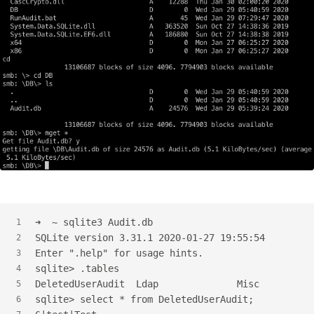
➜  ~ sqlite3 Audit.db
1
SQLite version 3.31.1 2020-01-27 19:55:54
2
Enter ".help" for usage hints.
3
sqlite>
 .tables
4
DeletedUserAudit  Ldap              Misc
5
sqlite>
 select * from DeletedUserAudit;
6