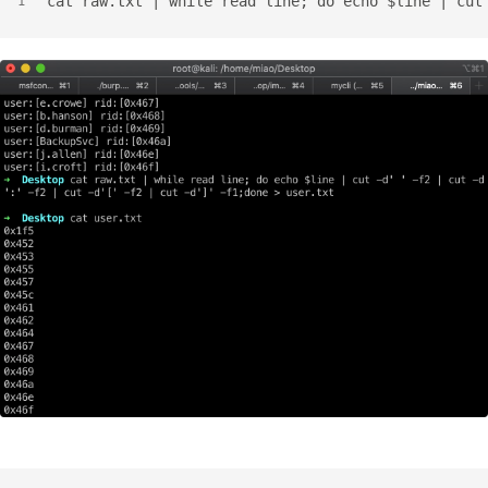
cat raw.txt | while read line; do echo $line | cut
1