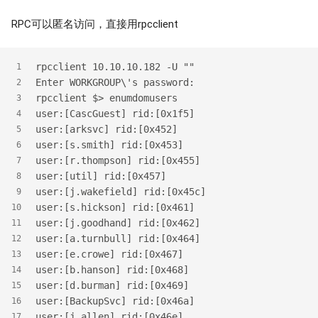
RPC可以匿名访问，直接用rpcclient
rpcclient 10.10.10.182 -U ""
1
Enter WORKGROUP\'s password:
2
rpcclient $> enumdomusers
3
user:[CascGuest] rid:[0x1f5]
4
user:[arksvc] rid:[0x452]
5
user:[s.smith] rid:[0x453]
6
user:[r.thompson] rid:[0x455]
7
user:[util] rid:[0x457]
8
user:[j.wakefield] rid:[0x45c]
9
user:[s.hickson] rid:[0x461]
10
user:[j.goodhand] rid:[0x462]
11
user:[a.turnbull] rid:[0x464]
12
user:[e.crowe] rid:[0x467]
13
user:[b.hanson] rid:[0x468]
14
user:[d.burman] rid:[0x469]
15
user:[BackupSvc] rid:[0x46a]
16
user:[j.allen] rid:[0x46e]
17