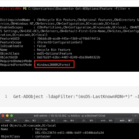
Get-ADObject -ldapFilter:"(msDS-LastKnownRDN=*)" –
1