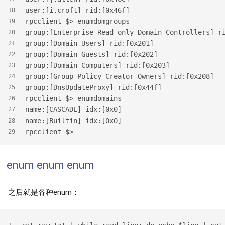
user:[i.croft] rid:[0x46f]
18
rpcclient $> enumdomgroups
19
group:[Enterprise Read-only Domain Controllers] r
20
group:[Domain Users] rid:[0x201]
21
group:[Domain Guests] rid:[0x202]
22
group:[Domain Computers] rid:[0x203]
23
group:[Group Policy Creator Owners] rid:[0x208]
24
group:[DnsUpdateProxy] rid:[0x44f]
25
rpcclient $> enumdomains
26
name:[CASCADE] idx:[0x0]
27
name:[Builtin] idx:[0x0]
28
rpcclient $>
29
enum enum enum
之后就是各种enum：