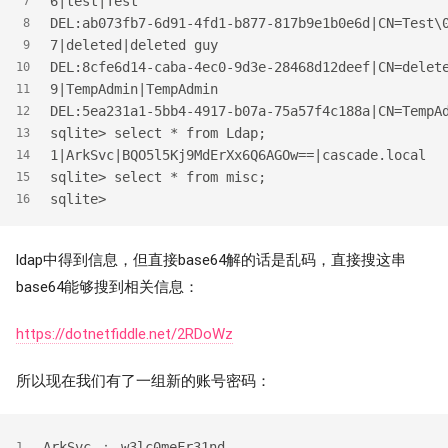
6|test|Test
7
DEL:ab073fb7-6d91-4fd1-b877-817b9e1b0e6d|CN=Test\
8
7|deleted|deleted guy
9
DEL:8cfe6d14-caba-4ec0-9d3e-28468d12deef|CN=delet
10
9|TempAdmin|TempAdmin
11
DEL:5ea231a1-5bb4-4917-b07a-75a57f4c188a|CN=TempA
12
sqlite>
 select * from Ldap;
13
1|ArkSvc|BQO5l5Kj9MdErXx6Q6AGOw==|cascade.local
14
sqlite>
 select * from misc;
15
sqlite>
16
ldap中得到信息，但直接base64解的话是乱码，直接搜这串
base64能够搜到相关信息：
https://dotnetfiddle.net/2RDoWz
所以现在我们有了一组新的账号密码：
ArkSvc ： w3lc0meFr31nd
1