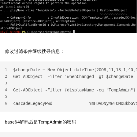
修改过滤条件继续搜寻信息：
$changeDate = New-Object dateTime(2008,11,18,1,40,
1
Get-ADObject -Filter 'whenChanged -gt $changeDate 
2
3
Get-ADObject -Filter {displayName -eq "TempAdmin"}
4
5
cascadeLegacyPwd               YmFDVDNyMWFOMDBkbGV
6
base64解码后是TempAdmin的密码