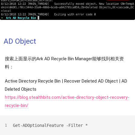
AD Object
搜索上面显示的Ark AD Recycle Bin Manager能够找到相关资
料：
Active Directory Recycle Bin | Recover Deleted AD Object | AD
Deleted Objects
https://blog.stealthbits.com/active-directory-object-recovery-
recycle-bin/
Get-ADOptionalFeature -Filter *
1