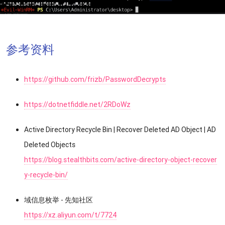
参考资料
https://github.com/frizb/PasswordDecrypts
https://dotnetfiddle.net/2RDoWz
Active Directory Recycle Bin | Recover Deleted AD Object | AD
Deleted Objects
https://blog.stealthbits.com/active-directory-object-recover
y-recycle-bin/
域信息枚举 - 先知社区
https://xz.aliyun.com/t/7724