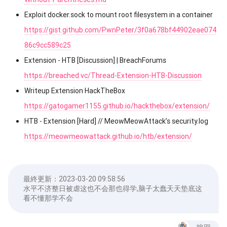
Exploit docker.sock to mount root filesystem in a container
https://gist.github.com/PwnPeter/3f0a678bf44902eae074
86c9cc589c25
Extension - HTB [Discussion] | BreachForums
https://breached.vc/Thread-Extension-HTB-Discussion
Writeup Extension HackTheBox
https://gatogamer1155.github.io/hackthebox/extension/
HTB - Extension [Hard] // MeowMeowAttack’s security.log
https://meowmeowattack.github.io/htb/extension/
最終更新：
2023-03-20 09:58:56
水平不济整日被虐这也不会那也得学,脑子太蠢天天垫底这
看不懂那学不会