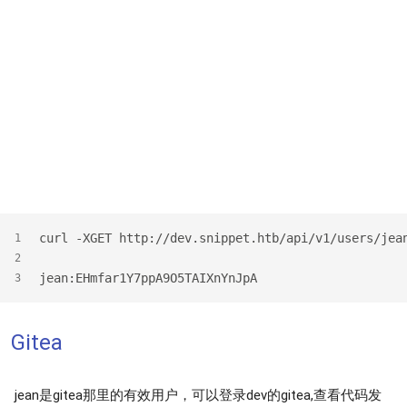
curl -XGET http://dev.snippet.htb/api/v1/users/jea
1
2
jean:EHmfar1Y7ppA9O5TAIXnYnJpA
3
Gitea
jean是gitea那里的有效用户，可以登录dev的gitea,查看代码发