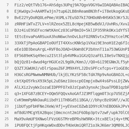
Fiz2/eQtTVb176+AhSdgs3UPqj9A7QgxV0GY6wIDAQABAoIBA
7
EjKwUgvJ+AAAMTw3jn7tup62LB8nReam8N3hf+iT8eUkogGKs
8
BvE22YyDoRQ0LePme/ASMLs7EuSD7kI70HOoNh4HSKk53Kr5J
9
zRRHFiWTvZ7LV+nlRZeox5ZEL8cHpejKB5wBdVJ/UvHRs/Xvv
10
DJz4isE9SEFxcnWtKAnCz03CoP8mI0+5klIP359hkOKx1dYfS
11
tEtcEnvaPoARSuxA3hoN6wchnOvLbzFO2RN5vtxZ9YmztcelM
12
33XkTjPpAoGBAPIo0UfIT4XXscKNkSp1VXai9E3noH1E2q6fI
13
eEe1OD3beuArgL+RVF8oJOAD+UkWn8CP2bXnnT11a753WGUnP
14
EF5689eKSq49ecu2ISt3lyb4VMku1GXzQ3zaFELI8eSvTNXQj
15
bQjQz81+dwud4grHGUCe2L9g0k/KmnJ//Q0+6iI9EGNmJLf5y
16
Q3ZTJGWUHJ/vDlrSpauZ6FJM9X4YLJ2DsSPFcxfcps+Y1oGE8
17
H36CsRGPNwmwNMNHUb/lkjELYKzSF58cTdA7Rp9vAoGBAOJL+
18
cktXpO5YksX93k5pL2uE6mz1UoscpOImpjx8wX4s6PssLDjZW
19
AlLXiz2vyWxIozaEIDPPFO7x0JzCpah3ynxAcjbuaTPDB1qzb
20
q3+1XFG87zBCEY+OQm5FQQvxAoGAfJZ3Mflqgm0T3cp7U5EZj
21
CvK9mmPpNkOauRiibdYi1TH8Gd5i1BGA///bhycBz0SNf//wJ
22
jibUfypFbHFNeJXeW/Afj+yEVxeCOZwb1D9YcR7nEBOO6kJPv
23
mf8dGYMCgYEA2Bqocj0mcncnt2m1F6Obp3ptv7zwF/upk70lC
24
MaX9vAmUF9XNwolFVzU6STMreBPRshW9RK+3tcx8Elxj4y+tM
25
iPU8FQCtjFpHKqxW0xdDDvfHUeUmiQRTZ1o3kJK6mr3QM89LJ
26