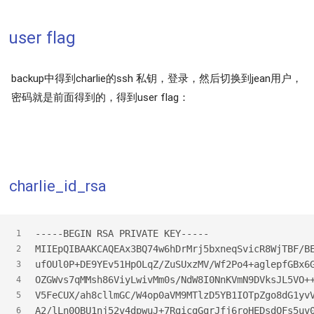
user flag
backup中得到charlie的ssh 私钥，登录，然后切换到jean用户，
密码就是前面得到的，得到user flag：
charlie_id_rsa
-----BEGIN RSA PRIVATE KEY-----
1
MIIEpQIBAAKCAQEAx3BQ74w6hDrMrj5bxneqSvicR8WjTBF/B
2
ufOUl0P+DE9YEv51HpOLqZ/ZuSUxzMV/Wf2Po4+aglepfGBx6
3
OZGWvs7qMMsh86ViyLwivMm0s/NdW8I0NnKVmN9DVksJL5VO+
4
V5FeCUX/ah8cllmGC/W4op0aVM9MTlzD5YB1IOTpZgo8dG1yv
5
A2/lLn0OBU1nj52v4dpwuJ+7RgicgGgrJfj6roHEDsdQFs5uv
6