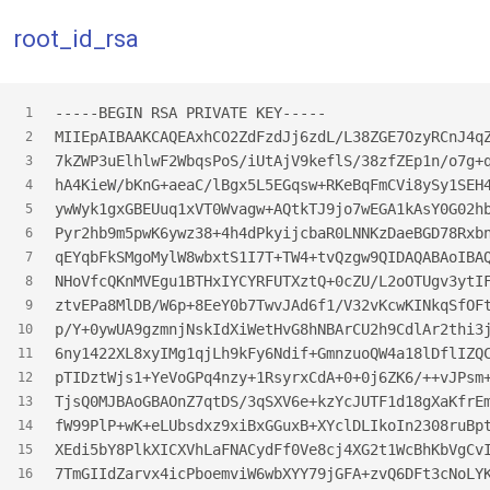
root_id_rsa
-----BEGIN RSA PRIVATE KEY-----
1
MIIEpAIBAAKCAQEAxhCO2ZdFzdJj6zdL/L38ZGE7OzyRCnJ4q
2
7kZWP3uElhlwF2WbqsPoS/iUtAjV9keflS/38zfZEp1n/o7g+
3
hA4KieW/bKnG+aeaC/lBgx5L5EGqsw+RKeBqFmCVi8ySy1SEH
4
ywWyk1gxGBEUuq1xVT0Wvagw+AQtkTJ9jo7wEGA1kAsY0G02h
5
Pyr2hb9m5pwK6ywz38+4h4dPkyijcbaR0LNNKzDaeBGD78Rxb
6
qEYqbFkSMgoMylW8wbxtS1I7T+TW4+tvQzgw9QIDAQABAoIBA
7
NHoVfcQKnMVEgu1BTHxIYCYRFUTXztQ+0cZU/L2oOTUgv3ytI
8
ztvEPa8MlDB/W6p+8EeY0b7TwvJAd6f1/V32vKcwKINkqSfOF
9
p/Y+0ywUA9gzmnjNskIdXiWetHvG8hNBArCU2h9CdlAr2thi3
10
6ny1422XL8xyIMg1qjLh9kFy6Ndif+GmnzuoQW4a18lDflIZQ
11
pTIDztWjs1+YeVoGPq4nzy+1RsyrxCdA+0+0j6ZK6/++vJPsm
12
TjsQ0MJBAoGBAOnZ7qtDS/3qSXV6e+kzYcJUTF1d18gXaKfrE
13
fW99PlP+wK+eLUbsdxz9xiBxGGuxB+XYclDLIkoIn2308ruBp
14
XEdi5bY8PlkXICXVhLaFNACydFf0Ve8cj4XG2t1WcBhKbVgCv
15
7TmGIIdZarvx4icPboemviW6wbXYY79jGFA+zvQ6DFt3cNoLY
16