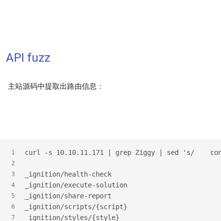
API fuzz
主站源码中提取出路由信息：
curl -s 10.10.11.171 | grep Ziggy | sed 's/    co
1
2
_ignition/health-check
3
_ignition/execute-solution
4
_ignition/share-report
5
_ignition/scripts/{script}
6
_ignition/styles/{style}
7