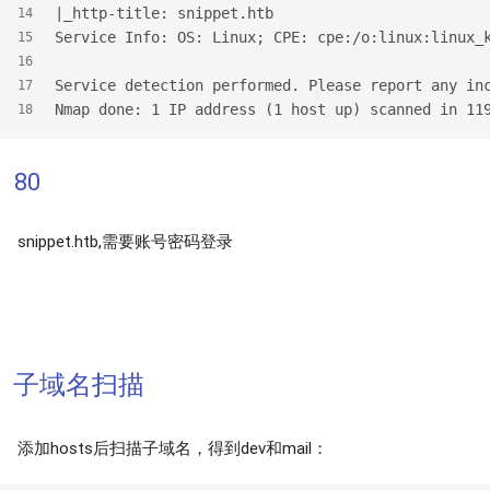
|_http-title: snippet.htb
14
Service Info: OS: Linux; CPE: cpe:/o:linux:linux_
15
16
Service detection performed. Please report any in
17
Nmap done: 1 IP address (1 host up) scanned in 11
18
80
snippet.htb,需要账号密码登录
子域名扫描
添加hosts后扫描子域名，得到dev和mail：