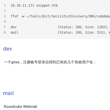
10.10.11.171 snippet.htb
1
2
ffuf -w ~/Tools/dict/SecLists/Discovery/DNS/subdom
3
4
dev                     [Status: 200, Size: 12822,
5
mail                    [Status: 200, Size: 5311, 
6
dev
一个gitea，注册账号登录后得到已有的几个有效用户名：
mail
Roundcube Webmail: