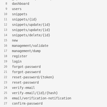
dashboard
8
users
9
snippets
10
snippets/{id}
11
snippets/update/{id}
12
snippets/update/{id}
13
snippets/delete/{id}
14
new
15
management/validate
16
management/dump
17
register
18
login
19
forgot-password
20
forgot-password
21
reset-password/{token}
22
reset-password
23
verify-email
24
verify-email/{id}/{hash}
25
email/verification-notification
26
confirm-password
27