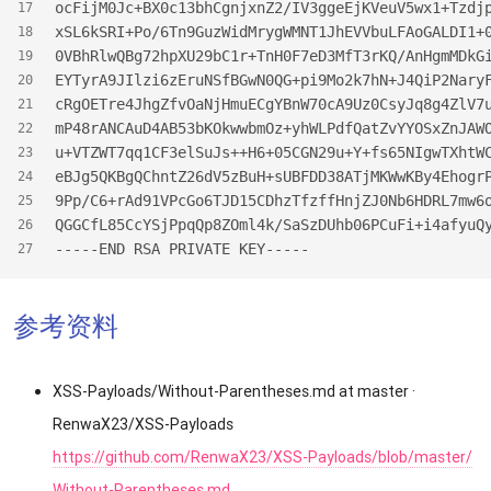
ocFijM0Jc+BX0c13bhCgnjxnZ2/IV3ggeEjKVeuV5wx1+Tzdj
17
xSL6kSRI+Po/6Tn9GuzWidMrygWMNT1JhEVVbuLFAoGALDI1+
18
0VBhRlwQBg72hpXU29bC1r+TnH0F7eD3MfT3rKQ/AnHgmMDkG
19
EYTyrA9JIlzi6zEruNSfBGwN0QG+pi9Mo2k7hN+J4QiP2Nary
20
cRgOETre4JhgZfvOaNjHmuECgYBnW70cA9Uz0CsyJq8g4ZlV7
21
mP48rANCAuD4AB53bKOkwwbmOz+yhWLPdfQatZvYYOSxZnJAW
22
u+VTZWT7qq1CF3elSuJs++H6+05CGN29u+Y+fs65NIgwTXhtW
23
eBJg5QKBgQChntZ26dV5zBuH+sUBFDD38ATjMKWwKBy4Ehogr
24
9Pp/C6+rAd91VPcGo6TJD15CDhzTfzffHnjZJ0Nb6HDRL7mw6
25
QGGCfL85CcYSjPpqQp8ZOml4k/SaSzDUhb06PCuFi+i4afyuQ
26
-----END RSA PRIVATE KEY-----
27
参考资料
XSS-Payloads/Without-Parentheses.md at master ·
RenwaX23/XSS-Payloads
https://github.com/RenwaX23/XSS-Payloads/blob/master/
Without-Parentheses.md