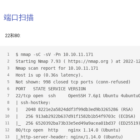
端口扫描
22和80:
$
 nmap -sC -sV -Pn 10.10.11.171
1
Starting Nmap 7.93 ( https://nmap.org ) at 2022-1
2
Nmap scan report for 10.10.11.171
3
Host is up (0.36s latency).
4
Not shown: 998 closed tcp ports (conn-refused)
5
PORT   STATE SERVICE VERSION
6
22/tcp open  ssh     OpenSSH 7.6p1 Ubuntu 4ubuntu
7
| ssh-hostkey:
8
|   2048 8221e2a5824ddf3f99db3ed9b3265286 (RSA)
9
|   256 913ab2922b637d91f1582b1b54f9703c (ECDSA)
10
|_  256 6520392ba73b33e5ed49a9acea01bd37 (ED25519
11
80/tcp open  http    nginx 1.14.0 (Ubuntu)
12
|_http-server-header: nginx/1.14.0 (Ubuntu)
13