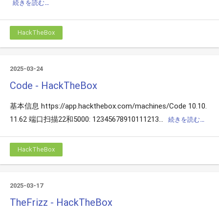
続きを読む…
HackTheBox
2025-03-24
Code - HackTheBox
基本信息 https://app.hackthebox.com/machines/Code 10.10.
11.62 端口扫描22和5000: 12345678910111213...
続きを読む…
HackTheBox
2025-03-17
TheFrizz - HackTheBox