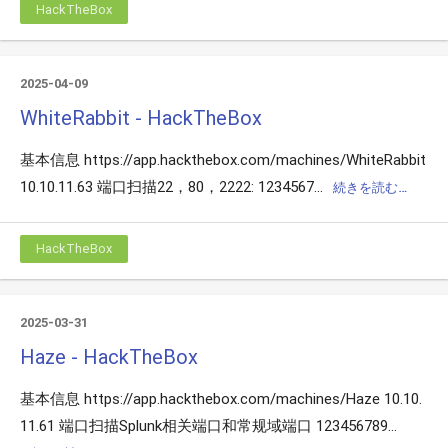
HackTheBox
2025-04-09
WhiteRabbit - HackTheBox
基本信息 https://app.hackthebox.com/machines/WhiteRabbit
10.10.11.63 端口扫描22，80，2222: 1234567...
続きを読む…
HackTheBox
2025-03-31
Haze - HackTheBox
基本信息 https://app.hackthebox.com/machines/Haze 10.10.
11.61 端口扫描Splunk相关端口和常规域端口 123456789...