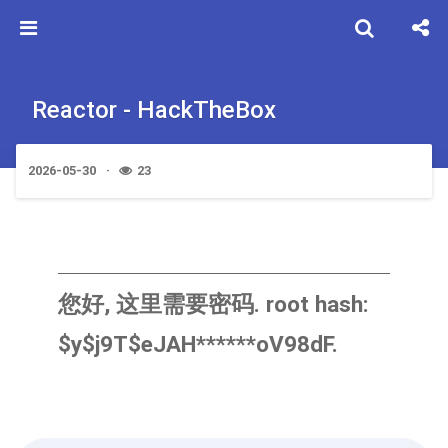
Reactor - HackTheBox
2026-05-30
23
您好, 这里需要密码. root hash:
$y$j9T$eJAH******oV98dF.