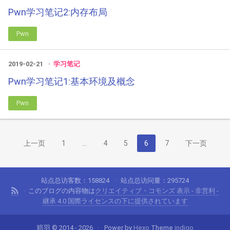
Pwn学习笔记2:内存布局
Pwn
2019-02-21
学习笔记
Pwn学习笔记1:基本环境及概念
Pwn
上一页
1
…
4
5
6
7
下一页
站点总访客数：
158824
站点总访问量：
295724
このブログの内容物は
クリエイティブ・コモンズ 表示 - 非営利 -
継承 4.0 国際ライセンスの下に提供されています
暗羽 © 2014 - 2026
Power by
Hexo
Theme
indigo