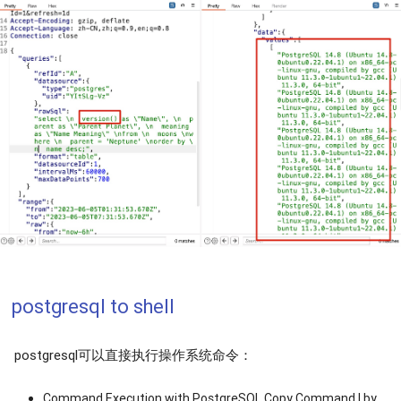
postgresql to shell
postgresql可以直接执行操作系统命令：
Command Execution with PostgreSQL Copy Command | by