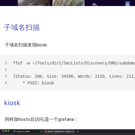
子域名扫描
子域名扫描发现kiosk:
ffuf -w ~/Tools/dict/SecLists/Discovery/DNS/subdom
1
2
[Status: 200, Size: 34390, Words: 2150, Lines: 212
3
    * FUZZ: kiosk
4
kiosk
同样加hosts后访问,是一个grafana：