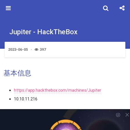
Jupiter - HackTheBox
2023-06-05
397
基本信息
https://app.hackthebox.com/machines/Jupiter
10.10.11.216