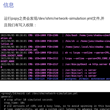
信息
运行pspy之类会发现/dev/shm/network-simulation.yml文件,并
且我们有写入权限：