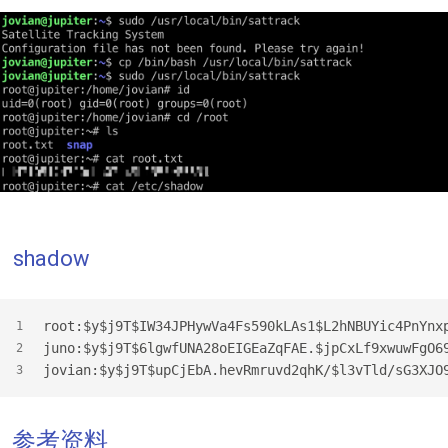
shadow
root:$y$j9T$IW34JPHywVa4Fs590kLAs1$L2hNBUYic4PnYnx
1
juno:$y$j9T$6lgwfUNA28oEIGEaZqFAE.$jpCxLf9xwuwFgO6
2
jovian:$y$j9T$upCjEbA.hevRmruvd2qhK/$l3vTld/sG3XJO
3
参考资料