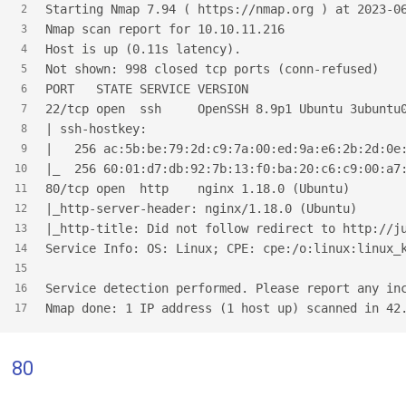
Starting Nmap 7.94 ( https://nmap.org ) at 2023-0
2
Nmap scan report for 10.10.11.216
3
Host is up (0.11s latency).
4
Not shown: 998 closed tcp ports (conn-refused)
5
PORT   STATE SERVICE VERSION
6
22/tcp open  ssh     OpenSSH 8.9p1 Ubuntu 3ubuntu
7
| ssh-hostkey:
8
|   256 ac:5b:be:79:2d:c9:7a:00:ed:9a:e6:2b:2d:0e
9
|_  256 60:01:d7:db:92:7b:13:f0:ba:20:c6:c9:00:a7
10
80/tcp open  http    nginx 1.18.0 (Ubuntu)
11
|_http-server-header: nginx/1.18.0 (Ubuntu)
12
|_http-title: Did not follow redirect to http://j
13
Service Info: OS: Linux; CPE: cpe:/o:linux:linux_
14
15
Service detection performed. Please report any in
16
Nmap done: 1 IP address (1 host up) scanned in 42
17
80