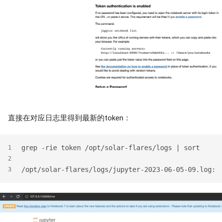
直接在对应日志里得到最新的token：
grep -rie token /opt/solar-flares/logs | sort
1
2
/opt/solar-flares/logs/jupyter-2023-06-05-09.log: 
3