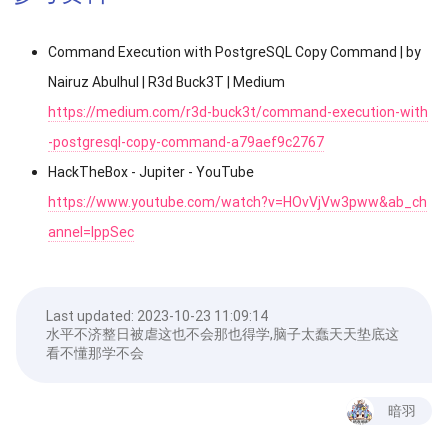
Command Execution with PostgreSQL Copy Command | by
Nairuz Abulhul | R3d Buck3T | Medium
https://medium.com/r3d-buck3t/command-execution-with
-postgresql-copy-command-a79aef9c2767
HackTheBox - Jupiter - YouTube
https://www.youtube.com/watch?v=HOvVjVw3pww&ab_ch
annel=IppSec
Last updated:
2023-10-23 11:09:14
水平不济整日被虐这也不会那也得学,脑子太蠢天天垫底这
看不懂那学不会
暗羽