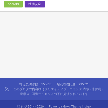
Android
移动安全
站点总访客数：
158635
站点总访问量：
295521
このブログの内容物は
クリエイティブ・コモンズ 表示 - 非営利 -
継承 4.0 国際ライセンスの下に提供されています
暗羽 © 2014 - 2026
Power by
Hexo
Theme
indigo