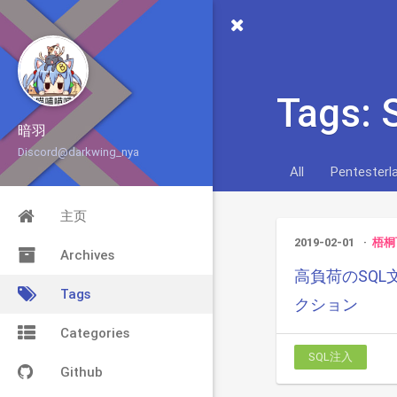
Tags:
暗羽
Discord@darkwing_nya
All
Pentesterl
主页
2019-02-01
梧桐
Archives
高負荷のSQL文
Tags
クション
Categories
SQL注入
Github