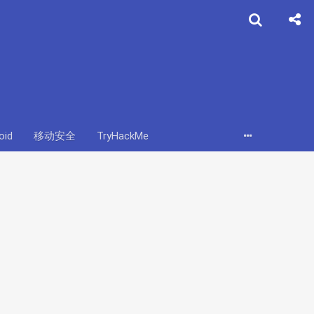
oid
移动安全
TryHackMe