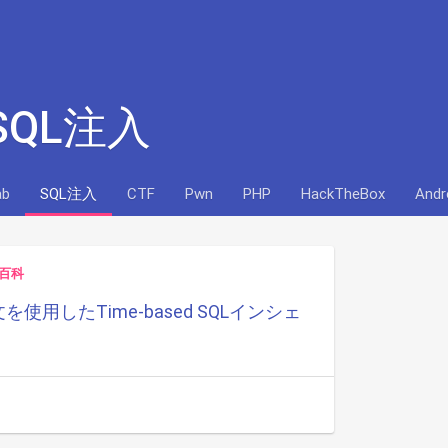
 SQL注入
ab
SQL注入
CTF
Pwn
PHP
HackTheBox
Andr
百科
を使用したTime-based SQLインシェ