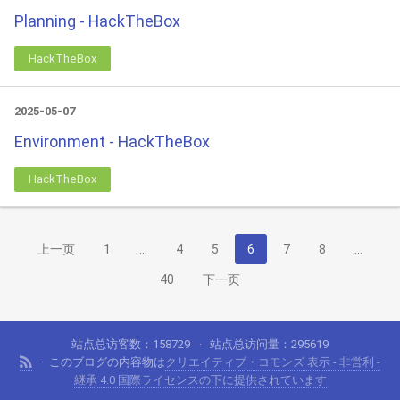
Planning - HackTheBox
HackTheBox
2025-05-07
Environment - HackTheBox
HackTheBox
上一页
1
…
4
5
6
7
8
…
40
下一页
站点总访客数：
158729
站点总访问量：
295619
このブログの内容物は
クリエイティブ・コモンズ 表示 - 非営利 -
継承 4.0 国際ライセンスの下に提供されています